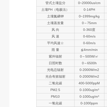
管式土壤盐分
0~20000us/cm
土壤PH（电极法）
0-14PH
土壤氮磷钾
0~1999mg/kg
土壤蒸发量
0～75mm
风 向
0-360度
风 速
0-60m/s
平均风速☆
0-60m/s
雨 量
≦4mm/min
紫外辐射
0～500W/㎡
日照时数
0～6500h
光电总辐射
0-2000W/m2
光合有效辐射
0-2000W/m2
二氧化碳
400-5000ppM
PM2.5
0-1000ug/m³
PM10
0-1000ug/m³
一氧化碳
0-1000ppm