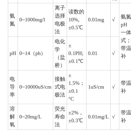
离子
读数的
氨
选择
氨
0~1000mg/l
10%,
0.01mg
√
氮
电极
pH
±0.5℃
法
一
式
电化
±
带
学
pH
0~14（ph）
0.1PH;
0.01
√
补
（盐
±0.1℃
桥）
±
电
接触
1.5%；
带
导
0~10000uS/cm
式电
1uS/cm
√
±0.1
补
率
极法
°C
溶
荧光
±2%，
带
解
0~20mg/L
寿命
0.01mg/L
√
±0.3℃
补
氧
法