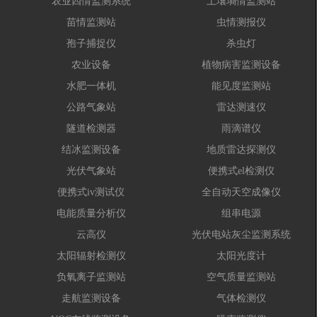
农业四情监测系统
土壤墒情监测站
苗情监测站
虫情测报仪
孢子捕捉仪
杀虫灯
农业设备
植物病害监测设备
水肥一体机
能见度监测站
公路气象站
雷达测速仪
隧道检测器
雨滴谱仪
结冰监测设备
地质雷达探测仪
光伏气象站
便携式el检测仪
便携式iv测试仪
全自动天空成像仪
电能质量分析仪
组串电源
云高仪
光伏电站灰尘监测系统
太阳辐射检测仪
太阳光度计
负氧离子监测站
空气质量监测站
走航监测设备
气体检测仪