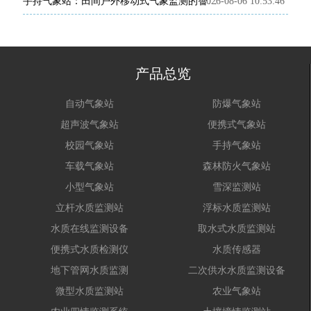
2026-08-06 10:53:46
手持气象站：田间户外移动式气象监测的智能便携装备
产品总览
自动气象站
防爆气象站
超声波气象站
便携式气象站
校园气象站
手持气象站
车载气象站
森林防火气象站
小型气象站
雪深监测站
立杆水质监测站
浮标水质监测站
水质在线监测设备
取水式水质监测站
便携式水质检测仪
水质传感器
地下管网水质监测
二次供水水质监测设备
微型水质监测站
农业气象站