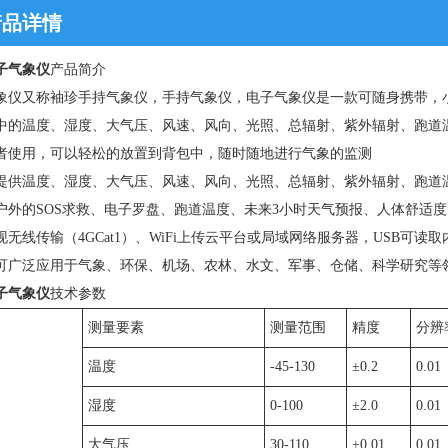
产品详情
子气象仪
产品简介
象仪又称袖珍手持气象仪，手持气象仪，电子气象仪是一款可随身携带，
中的温度、湿度、大气压、风速、风向、光照、总辐射、紫外辐射、跑道温
者使用，可以轻松的放置到背包中，随时随地进行气象的监测
提供温度、湿度、大气压、风速、风向、光照、总辐射、紫外辐射、跑道
户外的SOS求救、电子罗盘、跑道温度、未来3小时天气预报、人体舒适度
现无线传输（4GCat1）、WiFi上传云平台或局域网络服务器，USB可读
可广泛应用于气象、环保、机场、农林、水文、军事、仓储、科学研究等
子气象仪
技术参数
测量要素
测量范围
精度
分辨
温度
-45-130
±0.2
0.01
湿度
0-100
±2.0
0.01
大气压
30-110
±0.01
0.01