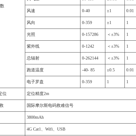
参数
风速
0-40
±1
0.01
风向
0-359
±1
1
光照
0-157286
＜±3%
1
紫外线
0-1242
＜±3%
1
总辐射
0-262144
＜±3%
1
跑道温度
-40- 85
±0.5
0.01
电子罗盘
0-359
1
1
S定位
定位精度2m
求救
国际摩尔斯电码救难信号
3800mAh
4G Cat1、Wifi、USB