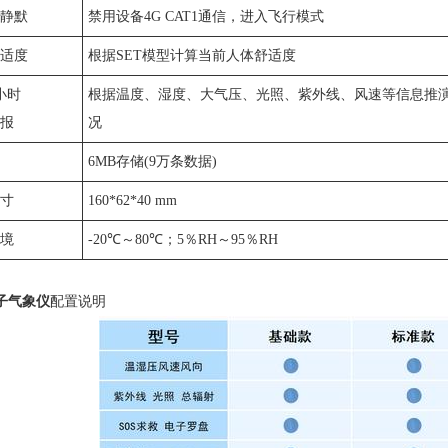
电静默
禁用设备4G CAT1通信，进入飞行模式
舒适度
根据SET模型计算当前人体舒适度
小时
根据温度、湿度、大气压、光照、紫外线、风速等信息推
预报
况
6MB存储(9万条数据)
尺寸
160*62*40 mm
环境
-20℃～80℃；5％RH～95％RH
子气象仪
配置说明