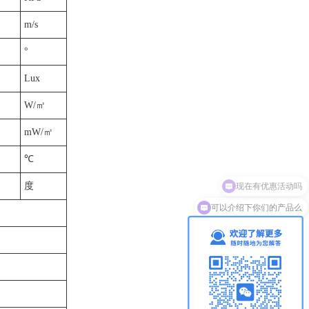
m/s
°
Lux
W/㎡
mW/㎡
℃
度
可以介绍下你们的产品么