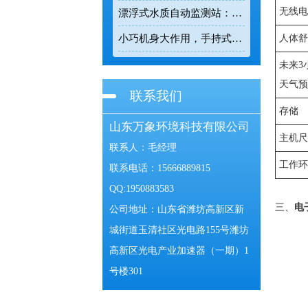
无线
漂浮式水质自动监测站：漂浮式监测让水质变化有据可查
人体
小巧机身大作用，手持式电波流速仪让河道流速监测精准可控
未来3
天气
联系我们
存储
山东万象环境科技有限公司
主机
联系人：毛经理
工作
联系电话：15666889815
QQ:1950883583
三、
电
公司地址：山东省潍坊高新区新
城街道玉清社区光电路155号潍坊
高新区光电产业加速器（一期）1
号楼301