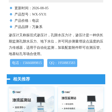
更新时间：2026-08-05
产品型号：WX-SYJ1
产品价格：电议
产品品牌：万象系
渗压计又称振弦式渗压计，孔隙⽔压⼒计，渗压计是⼀种供⻓
期监测孔隙⽔压⼒、地下⽔位，并可同步测量埋设点温度的压
⼒传感器，适⽤于⾃动化监测，加装配套附件即可在测压管、
地基钻孔等场合使⽤。
电话：15666889815
QQ：1950883583
相关推荐