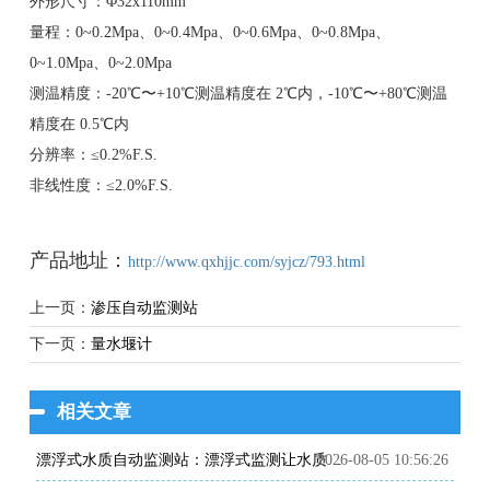
外形尺⼨：Φ32x110mm
量程：0~0.2Mpa、0~0.4Mpa、0~0.6Mpa、0~0.8Mpa、
0~1.0Mpa、0~2.0Mpa
测温精度：-20℃〜+10℃测温精度在 2℃内，-10℃〜+80℃测温
精度在 0.5℃内
分辨率：≤0.2%F.S.
非线性度：≤2.0%F.S.
产品地址：
http://www.qxhjjc.com/syjcz/793.html
上一页：
渗压自动监测站
下一页：
量水堰计
相关文章
2026-08-05 10:56:26
漂浮式水质自动监测站：漂浮式监测让水质变化有据可查