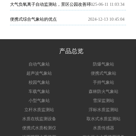
2025-06-11 11:03:34
大气负氧离子自动监测站，景区公园改善环境质量必备监测工具
便携式综合气象站的优点
2024-12-13 10:45:04
产品总览
自动气象站
防爆气象站
超声波气象站
便携式气象站
校园气象站
手持气象站
车载气象站
森林防火气象站
小型气象站
雪深监测站
立杆水质监测站
浮标水质监测站
水质在线监测设备
取水式水质监测站
便携式水质检测仪
水质传感器