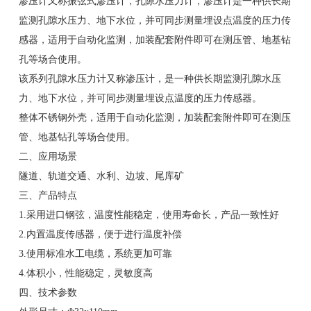
渗压计又称振弦式渗压计，孔隙⽔压⼒计，渗压计是⼀种供⻓期
监测孔隙⽔压⼒、地下⽔位，并可同步测量埋设点温度的压⼒传
感器，适⽤于⾃动化监测，加装配套附件即可在测压管、地基钻
孔等场合使⽤。
该系列孔隙⽔压⼒计⼜称渗压计，是⼀种供⻓期监测孔隙⽔压
⼒、地下⽔位，并可同步测量埋设点温度的压⼒传感器。
整体不锈钢外壳，适⽤于⾃动化监测，加装配套附件即可在测压
管、地基钻孔等场合使⽤。
二、应用场景
隧道、轨道交通、水利、边坡、尾库矿
三、产品特点
1.采⽤进⼝钢弦，温度性能稳定，使⽤寿命⻓，产品⼀致性好
2.内置温度传感器，便于进⾏温度补偿
3.使⽤标准⽔⼯电缆，系统更加可靠
4.体积⼩，性能稳定，灵敏度⾼
四、技术参数