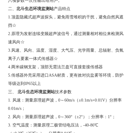
八项参数一次性输出给用户。
二、
北斗生态环境监测站
产品特点
1.顶盖隐藏式超声波探头，避免雨雪堆积的干扰，避免自然风遮
挡☆
2.原理为发射连续变频超声波信号，通过测量相对相位来检测风
速风向☆
3.风速、风向、温度、湿度、大气压、光学雨量、总辐射、负氧
离子八要素一体式传感器☆
4.两米碳钢支架，顶部无需法兰盘可直接套接传感器
5.传感器外壳采用进口ASA材质，更有效对抗盐雾等环境，防护
等级达到IP65以上
三、
北斗生态环境监测站
技术参数
1. 风速：测量原理超声波，0～60m/s（±0.1m/s+0.01V）分辨率
0.01m/s；
2. 风向：测量原理超声波，0～360°（±2°）；分辨率：1°；
3. 空气温度：测量原理二极管结电压法，-40-80℃