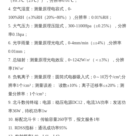
（±0.3℃（25℃）），分辨率0.01℃；
4. 空气湿度：测量原理电容式，0-
100%RH（±3%RH（20%~80%））,分辨率：0.01%RH；
5. 大气压力：测量原理压阻式，300-1100Hpa（±0.25%），分辨
率0.1hpa；
6. 光学雨量：测量原理光电式，0-4mm/min（≤±4%）,分辨率
0.01mm；
7. 总辐射：测量原理光电效应，0~1242W/㎡（＜±3%），分辨
率1W/㎡
8. 负氧离子：测量原理：圆筒式电极吸入式；0～10万个/cm³,分
辨率1个/cm³；测量误差： 读数±10%；离子迁移率≤±20%；测
量分辨率：1个/cm³；
9. 北斗数传终端：电源：稳压电源DC12，电流3A功率：发送功
率36W，待机功率1w
10. 标配北斗卡：传输容量260字节，报文服务1年
11. RDSS指标：通讯成功率95%