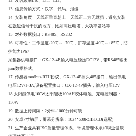
12. 发射频率Lf0、Lf1、Lf2。
13. 信息传输方式：汉字、代码、混编
14. 安装角度：天线正垂直朝上，天线正上方无遮挡，避免安装
在强磁信号干扰的地方，比如高压电塔，大功率基站等
15. 对外数据接口：RS485、RS232
16. 可靠性：工作温度-20℃～+70℃，贮存温度-40℃～+85℃，防
护能力IP67
采集器供电接口：GX-12-4P,输入电压稳压DC12V，带RS485输出
json数据格式;
17. 传感器modbus-RTU协议、GX-12-4P插头485接口，输出供电
电压12V/1-3A,设备配置接口：GX-12-4P插头，输入电压12V
18.太阳能供电100W太阳能板100AH胶体电池、充电控制器：
150W
19. 数据上传间隔：2分钟-1000分钟可调
20. 安卓7寸触屏，屏幕分辨率：1024*600RGBLCD(选配)
21. 生产企业具有ISO质量管理体系、环境管理体系和职业健康